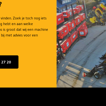
?
 vinden. Zoek je toch nog iets
ig hebt en aan welke
s is groot dat wij een machine
 bij met advies voor een
5 27 20