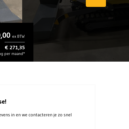
0,00
ex BTW
€ 271,35
ing per maand*
se!
evens in en we contacteren je zo snel