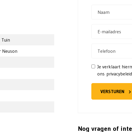
 Tuin
r Neuson
Je verklaart hier
g
ons privacybeleid
VERSTUREN
Nog vragen of inte