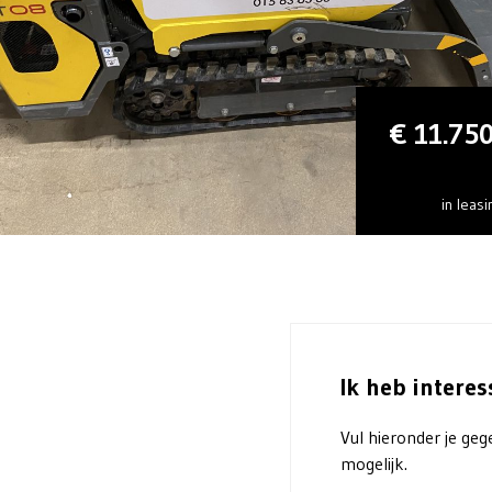
€ 11.75
in leas
Ik heb interes
Vul hieronder je geg
mogelijk.