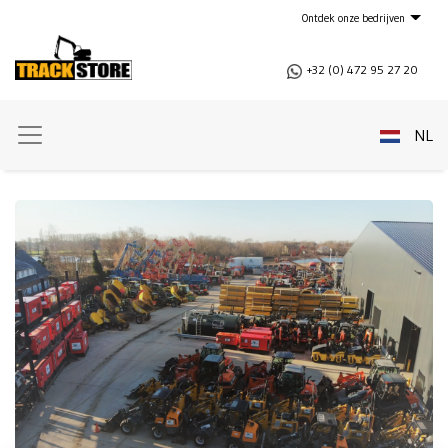
Naar inhoud
Ontdek onze bedrijven
+32 (0) 472 95 27 20
NL