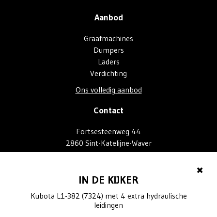
Aanbod
Graafmachines
Dumpers
Laders
Verdichting
Ons volledig aanbod
Contact
Fortsesteenweg 44
2860 Sint-Katelijne-Waver
+32 (0) 472 95 27 20
info@trackstore.be
IN DE KIJKER
Kubota L1-382 (7324) met 4 extra hydraulische
BTW: BE 0804.924.113
leidingen