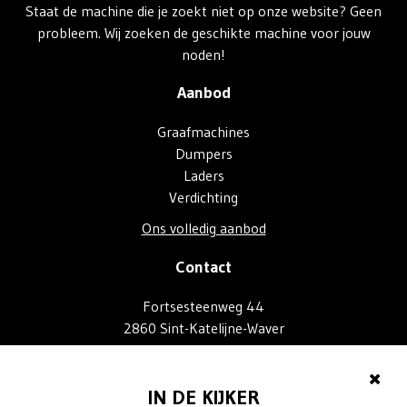
Staat de machine die je zoekt niet op onze website? Geen
probleem. Wij zoeken de geschikte machine voor jouw
noden!
Aanbod
Graafmachines
Dumpers
Laders
Verdichting
Ons volledig aanbod
Contact
Fortsesteenweg 44
2860 Sint-Katelijne-Waver
+32 (0) 472 95 27 20
info@trackstore.be
IN DE KIJKER