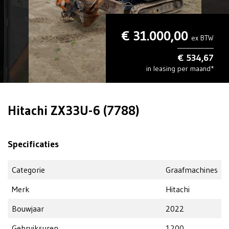
€ 31.000,00
ex BTW
€ 534,67
in leasing per maand*
Hitachi ZX33U-6 (7788)
Specificaties
Categorie
Graafmachines
Merk
Hitachi
Bouwjaar
2022
Gebruiksuren
1200